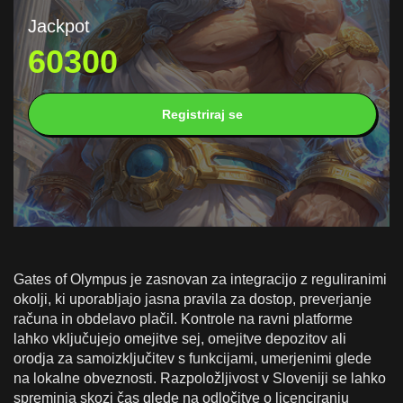
Jackpot
60300
Registriraj se
Gates of Olympus je zasnovan za integracijo z reguliranimi
okolji, ki uporabljajo jasna pravila za dostop, preverjanje
računa in obdelavo plačil. Kontrole na ravni platforme
lahko vključujejo omejitve sej, omejitve depozitov ali
orodja za samoizključitev s funkcijami, umerjenimi glede
na lokalne obveznosti. Razpoložljivost v Sloveniji se lahko
spreminja skozi čas glede na odločitve o licenciranju