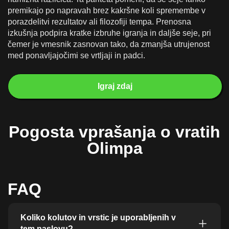
premikajo po napravah brez kakršne koli spremembe v
porazdelitvi rezultatov ali filozofiji tempa. Prenosna
izkušnja podpira kratke izbruhe igranja in daljše seje, pri
čemer je vmesnik zasnovan tako, da zmanjša utrujenost
med ponavljajočimi se vrtljaji in padci.
Igraj zdaj
Pogosta vprašanja o vratih
Olimpa
FAQ
Koliko kolutov in vrstic je uporabljenih v
tem naslovu?