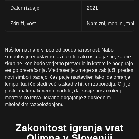
Datum izdaje
2021
Združljivost
Namizni, mobilni, tablič
Naš format na prvi pogled poudarja jasnost. Nabor
simbolov je enostavno razčleniti, zato ostaja jasno, katere
skupine ikon bodo verjetno pretvorile in katere le podpirajo
verigo prevračanja. Vrednotenje zmage se zaključi, preden
novi simboli padejo, čas pa je nastavljen tako, da ohranja
tempo, tudi če sledi več kaskad v hitrem zaporedju. Cilj je
pustiti matematičnemu modelu, da zasije brez motenj,
medtem ko tema uokvirja dogajanje z doslednim
mitološkim razpoloženjem.
Zakonitost igranja vrat
Olimpa v Sloveniji