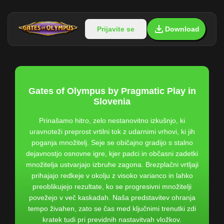
Prijavite se
Download
Gates of Olympus by Pragmatic Play in
Slovenia
Prinašamo hitro, zelo nestanovitno izkušnjo, ki
uravnoteži preprost vrtilni tok z udarnimi vrhovi, ki jih
poganja množitelj. Seje se običajno gradijo s stalno
dejavnostjo osnovne igre, kjer padci in občasni zadetki
množitelja ustvarjajo izbruhe zagona. Brezplačni vrtljaji
prihajajo redkeje v okolju z visoko varianco in lahko
preoblikujejo rezultate, ko se progresivni množitelji
povežejo v več kaskadah. Naša predstavitev ohranja
tempo živahen, zato se čas med ključnimi trenutki zdi
kratek tudi pri previdnih nastavitvah vložkov.