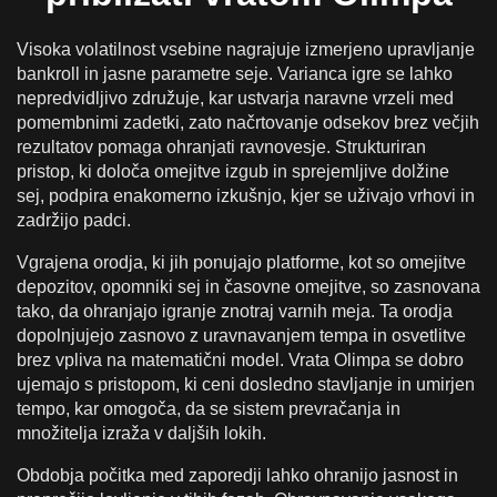
Visoka volatilnost vsebine nagrajuje izmerjeno upravljanje
bankroll in jasne parametre seje. Varianca igre se lahko
nepredvidljivo združuje, kar ustvarja naravne vrzeli med
pomembnimi zadetki, zato načrtovanje odsekov brez večjih
rezultatov pomaga ohranjati ravnovesje. Strukturiran
pristop, ki določa omejitve izgub in sprejemljive dolžine
sej, podpira enakomerno izkušnjo, kjer se uživajo vrhovi in
zadržijo padci.
Vgrajena orodja, ki jih ponujajo platforme, kot so omejitve
depozitov, opomniki sej in časovne omejitve, so zasnovana
tako, da ohranjajo igranje znotraj varnih meja. Ta orodja
dopolnjujejo zasnovo z uravnavanjem tempa in osvetlitve
brez vpliva na matematični model. Vrata Olimpa se dobro
ujemajo s pristopom, ki ceni dosledno stavljanje in umirjen
tempo, kar omogoča, da se sistem prevračanja in
množitelja izraža v daljših lokih.
Obdobja počitka med zaporedji lahko ohranijo jasnost in