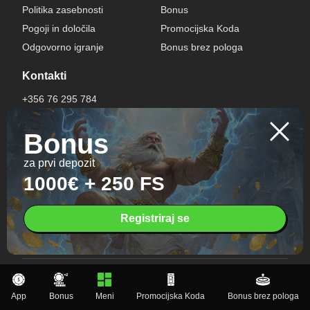
Politika zasebnosti
Bonus
Pogoji in določila
Promocijska Koda
Odgovorno igranje
Bonus brez pologa
Kontakti
+356 76 295 784
info@gatesofolympusgame-si.com
Bonus
Igraj varno
za prvi depozit
Če opazite simptome odvisnosti od iger na srečo, poiščite
1000€ + 250 FS
pomoč strokovnjaka. Ta spletna stran je namenjena
uporabnikom, starim 18 let in več.
Registriraj se
App
Bonus
Meni
Promocijska Koda
Bonus brez pologa