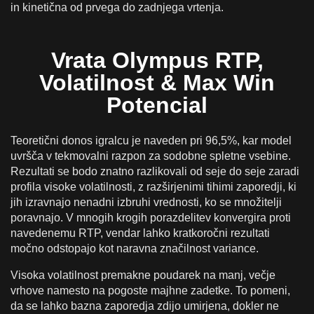
in kinetična od prvega do zadnjega vrtenja.
Vrata Olympus RTP,
Volatilnost & Max Win
Potencial
Teoretični donos igralcu je naveden pri 96,5%, kar model
uvršča v tekmovalni razpon za sodobne spletne vsebine.
Rezultati se bodo znatno razlikovali od seje do seje zaradi
profila visoke volatilnosti, z razširjenimi tihimi zaporedji, ki
jih izravnajo nenadni izbruhi vrednosti, ko se množitelji
poravnajo. V mnogih krogih porazdelitev konvergira proti
navedenemu RTP, vendar lahko kratkoročni rezultati
močno odstopajo kot naravna značilnost variance.
Visoka volatilnost premakne poudarek na manj, večje
vrhove namesto na pogoste majhne zadetke. To pomeni,
da se lahko bazna zaporedja zdijo umirjena, dokler ne