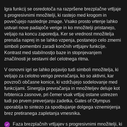
Igra funkcij se osredotoča na razpršene brezplačne vrtljaje
s progresivnimi množitelji, ki rastejo med krogom in
povečujejo naslednje zmage. Vsako prosto vrtenje lahko
ustvari nove padajoče verige in ko množitelji pristanejo,
veljajo na koncu zaporedja. Ker se vrednost množitelja
prenaša naprej in se lahko vzpenja, postanejo celo zmerni
simboli pomembni zaradi končnih vrtljajev funkcije.
Kontrast med stabilnostjo baze in stopnjevanjem
značilnosti je sestavni del celotnega ritma.
V osnovni igri se lahko pojavijo tudi simboli množitelja, ki
veljajo za celotno verigo prevračanja, ko so aktivni, kar
povzroči občasne konice, ki vzdržujejo sodelovanje med
funkcijami. Sinergija prevračanja in množiteljev deluje kot
hrbtenica zasnove, pri čemer vsak vrtljaj ostane ustrezen
tudi po prvem preverjanju zadetka. Gates of Olympus
uporablja to sintezo za spodbujanje dolgega vznemirjenja
brez pretiranega zapletanja vmesnika.
Faza brezplačnih vrtljajev s progresivnimi množitelji, ki