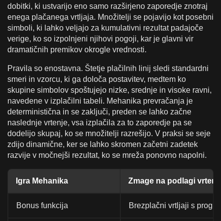
dobitki, ki ustvarijo eno samo razširjeno zaporedje znotraj
enega plačanega vrtljaja. Množitelji se pojavijo kot posebni
simboli, ki lahko veljajo za kumulativni rezultat padajoče
verige, ko so izpolnjeni njihovi pogoji, kar je glavni vir
dramatičnih premikov okrogle vrednosti.
Pravila so enostavna. Štetje plačilnih linij sledi standardni
smeri in vzorcu, ki ga določa postavitev, medtem ko
skupine simbolov spoštujejo nizke, srednje in visoke ravni,
navedene v izplačilni tabeli. Mehanika prevračanja je
deterministična in se zaključi, preden se lahko začne
naslednje vrtenje, vsa izplačila za to zaporedje pa se
dodelijo skupaj, ko se množitelji razrešijo. V praksi se seje
zdijo dinamične, ker se lahko skromen začetni zadetek
razvije v močnejši rezultat, ko se mreža ponovno napolni.
Igra Mehanika
Zmage na podlagi vrtenja
Bonus funkcija
Brezplačni vrtljaji s progre