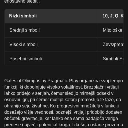
enostavno slediti.
Nizki simboli
10, J, Q, K, 
Srednji simboli
Mitološke i
Visoki simboli
Zevs/premiu
Posebni simboli
Simboli Scatt
Gates of Olympus by Pragmatic Play organizira svoj tempo
funkcij, ki dopolnjuje visoko volatilnost. Brezplačni vrtljaji
lahko pridejo v serijah, čemur sledijo mirnejši odseki v
osnovni igri, pri čemer multiplikatorji premostijo te faze, da
ohranijo seje živahne. Ko progresivni množitelji v funkciji
dosežejo višje vrednosti, poznejši vrtljaji pridobijo dodaten
občutek gravitacije, ker lahko ena sama padajoča veriga
prenese največji potencial kroga. Izkušnja ostane prozorna