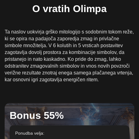
Igranje Gates of Olympus Online Za Real Money
O vratih Olimpa
v Sloveniji
Depoziti, Plačila & Odgovorna igra v Sloveniji
Ta naslov uokvirja grško mitologijo s sodobnim tokom reže,
Mobilna različica vrat Olimpa
ki se opira na padajoča zaporedja zmag in privlačne
Pogosta vprašanja o vratih Olimpa
simbole množitelja. V 6 kolutih in 5 vrsticah postavitev
zagotavlja dovolj prostora za kombinacije simbolov, da
pristanejo in nato kaskadno. Ko pride do zmag, lahko
odstranitev zmagovalnih simbolov in vnos novih povzroči
verižne rezultate znotraj enega samega plačanega vrtenja,
kar osnovni igri zagotavlja energičen ritem.
Bonus 55%
Ponudba velja: