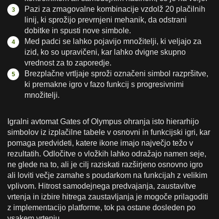
Pazi za zmagovalne kombinacije vzdolž 20 plačilnih
linij, ki sprožijo prevrnjeni mehanik, da odstrani
dobitke in spusti nove simbole.
Med padci se lahko pojavijo množitelji, ki veljajo za
izid, ko so upravičeni, kar lahko dvigne skupno
vrednost za to zaporedje.
Brezplačne vrtljaje sproži označeni simbol razpršitve,
ki premakne igro v fazo funkcij s progresivnimi
množitelji.
Igralni avtomat Gates of Olympus ohranja isto hierarhijo
simbolov iz izplačilne tabele v osnovni in funkcijski igri, kar
pomaga predvideti, katere ikone imajo največjo težo v
rezultatih. Odločitve o vložkih lahko odražajo namen seje,
ne glede na to, ali je cilj raziskati razširjeno osnovno igro
ali loviti večje zamahe s poudarkom na funkcijah z velikim
vplivom. Hitrost samodejnega predvajanja, zaustavitve
vrtenja in izbire hitrega zaustavljanja je mogoče prilagoditi
z implementacijo platforme, tok pa ostane dosleden po
vsakem vrtenju.