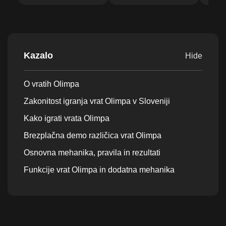
Kazalo
Hide
O vratih Olimpa
Zakonitost igranja vrat Olimpa v Sloveniji
Kako igrati vrata Olimpa
Brezplačna demo različica vrat Olimpa
Osnovna mehanika, pravila in rezultati
Funkcije vrat Olimpa in dodatna mehanika
Vrata Olympus RTP, Volatilnost & Max Win
Potencial
Kako se odgovorno približati vratom Olimpa