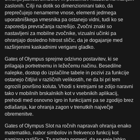
zaslonih. Cilji na dotik so dimenzionirani tako, da
preprečujejo nenamerne vnose, elementi jedrnega
uporabniškega vmesnika pa ostanejo vidni, tudi ko se
zaporedja prevračanja razrešijo. Zvočni znaki so
nastavljeni za mobilne zvočnike, vizualni učinki pa
ohranjajo dosledno hitrost sličic, da je dogajanje med
razširjenimi kaskadnimi verigami gladko.
Gates of Olympus sprejme odzivno postavitev, ki se
prilagaja portretnemu in ležečemu načinu. Besedilne
nalepke, dostop do izplačilne tabele in pozivi za funkcije
ostanejo čitljivi v različnih velikostih, ne da bi pri tem
ogrozili površino koluta. Vhodi s kretnjami se zdijo naravni
tako v mobilnih brskalnikih kot v vsebnikih aplikacij,
prehodi med osnovno igro in funkcijami pa se zgodijo brez
odlašanja, kar ohranja zagon v trenutkih največje
obremenitve.
Gates of Olympus Slot na ročnih napravah ohranja enako
matematiko, nabor simbolov in frekvenco funkcij kot
namizna različica. Ta pariteta pomeni, da se seje lahko