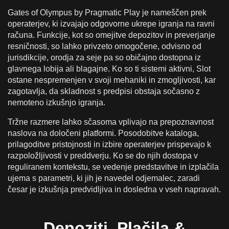
Gates of Olympus by Pragmatic Play je nameščen prek
operaterjev, ki izvajajo odgovorne ukrepe igranja na ravni
računa. Funkcije, kot so omejitve depozitov in preverjanje
resničnosti, so lahko privzeto omogočene, odvisno od
jurisdikcije, orodja za seje pa so običajno dostopna iz
glavnega lobija ali blagajne. Ko so ti sistemi aktivni, Slot
ostane nespremenjen v svoji mehaniki in zmogljivosti, kar
zagotavlja, da skladnost s predpisi obstaja sočasno z
nemoteno izkušnjo igranja.
Tržne razmere lahko sčasoma vplivajo na prepoznavnost
naslova na določeni platformi. Posodobitve kataloga,
prilagoditve pristojnosti in izbire operaterjev prispevajo k
razpoložljivosti v preddverju. Ko se do njih dostopa v
reguliranem kontekstu, se vedenje predstavitve in izplačila
ujema s parametri, ki jih je navedel odjemalec, zaradi
česar je izkušnja predvidljiva in dosledna v vseh napravah.
Depoziti, Plačila &