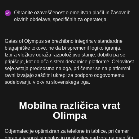
Ohranite ozaveščenost o omejitvah plačil in časovnih
okvirih obdelave, specifičnih za operaterja.
Gates of Olympus se brezhibno integrira v standardne
blagajniške tokove, ne da bi spremenil logiko igranja.
Izbira vložkov odraža razpoložljivo stanje, dobitki pa se
pripišejo, kot določa sistem denarnice platforme. Celovitost
seje ostaja prednostna naloga, pri čemer se na platformni
ravni izvajajo zaščitni ukrepi za podporo odgovornemu
sodelovanju v okviru slovenskega trga.
Mobilna različica vrat
Olimpa
Odjemalec je optimiziran za telefone in tablice, pri čemer
ohranja jasnost simbolov in postavitev nadzora na manjših