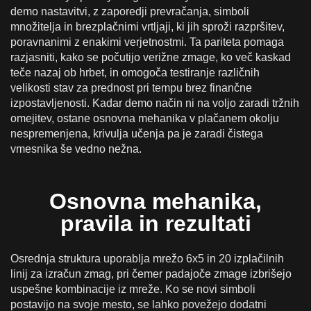
demo nastavitvi, z zaporedji prevračanja, simboli
množitelja in brezplačnimi vrtljaji, ki jih sproži razpršitev,
poravnanimi z enakimi verjetnostmi. Ta pariteta pomaga
razjasniti, kako se počutijo verižne zmage, ko več kaskad
teče nazaj ob hrbet, in omogoča testiranje različnih
velikosti stav za prednost pri tempu brez finančne
izpostavljenosti. Kadar demo način ni na voljo zaradi tržnih
omejitev, ostane osnovna mehanika v plačanem okolju
nespremenjena, krivulja učenja pa je zaradi čistega
vmesnika še vedno nežna.
Osnovna mehanika,
pravila in rezultati
Osrednja struktura uporablja mrežo 6x5 in 20 izplačilnih
linij za izračun zmag, pri čemer padajoče zmage izbrišejo
uspešne kombinacije iz mreže. Ko se novi simboli
postavijo na svoje mesto, se lahko povežejo dodatni