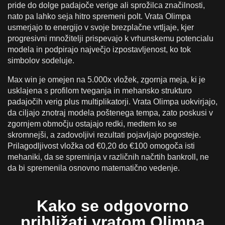
pride do dolge padajoče verige ali sprožilca značilnosti,
nato pa lahko seja hitro spremeni polt. Vrata Olimpa
usmerjajo to energijo v svoje brezplačne vrtljaje, kjer
progresivni množitelji prispevajo k vrhunskemu potencialu
modela in podpirajo največjo izpostavljenost, ko tok
simbolov sodeluje.
Max win je omejen na 5.000x vložek, zgornja meja, ki je
usklajena s profilom tveganja in mehansko strukturo
padajočih verig plus multiplikatorji. Vrata Olimpa uokvirjajo,
da ciljajo znotraj modela poštenega tempa, zato poskusi v
zgornjem območju ostajajo redki, medtem ko se
skromnejši, a zadovoljivi rezultati pojavljajo pogosteje.
Prilagodljivost vložka od €0,20 do €100 omogoča isti
mehaniki, da se spreminja v različnih načrtih bankroll, ne
da bi spremenila osnovno matematično vedenje.
Kako se odgovorno
približati vratom Olimpa