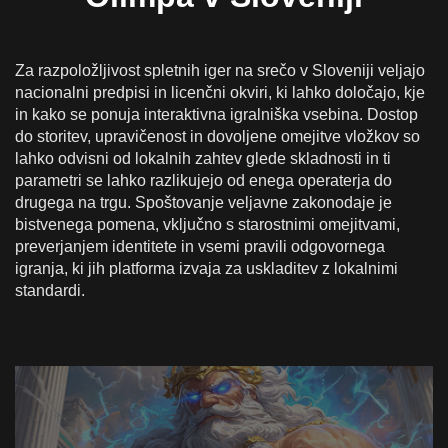
Za razpoložljivost spletnih iger na srečo v Sloveniji veljajo
nacionalni predpisi in licenčni okviri, ki lahko določajo, kje
in kako se ponuja interaktivna igralniška vsebina. Dostop
do storitev, upravičenost in dovoljene omejitve vložkov so
lahko odvisni od lokalnih zahtev glede skladnosti in ti
parametri se lahko razlikujejo od enega operaterja do
drugega na trgu. Spoštovanje veljavne zakonodaje je
bistvenega pomena, vključno s starostnimi omejitvami,
preverjanjem identitete in vsemi pravili odgovornega
igranja, ki jih platforma izvaja za uskladitev z lokalnimi
standardi.