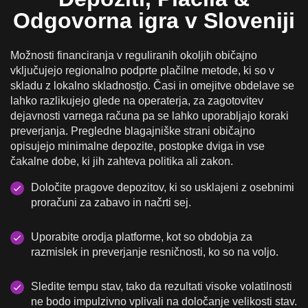
Odgovorna igra v Sloveniji
Možnosti financiranja v reguliranih okoljih običajno
vključujejo regionalno podprte plačilne metode, ki so v
skladu z lokalno skladnostjo. Časi in omejitve obdelave se
lahko razlikujejo glede na operaterja, za zagotovitev
dejavnosti varnega računa pa se lahko uporabljajo koraki
preverjanja. Pregledne blagajniške strani običajno
opisujejo minimalne depozite, postopke dviga in vse
čakalne dobe, ki jih zahteva politika ali zakon.
Določite pragove depozitov, ki so usklajeni z osebnimi
proračuni za zabavo in načrti sej.
Uporabite orodja platforme, kot so obdobja za
razmislek in preverjanje resničnosti, ko so na voljo.
Sledite tempu stav, tako da rezultati visoke volatilnosti
ne bodo impulzivno vplivali na določanje velikosti stav.