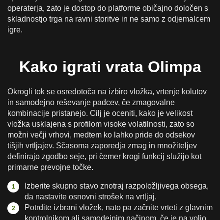
operaterja, zato je dostop do platforme običajno določen s
skladnostjo trga na ravni storitve in ne samo z odjemalcem
igre.
Kako igrati vrata Olimpa
Okrogli tok se osredotoča na izbiro vložka, vrtenje kolutov
in samodejno reševanje padcev, če zmagovalne
kombinacije pristanejo. Cilj je oceniti, kako je velikost
vložka usklajena s profilom visoke volatilnosti, zato so
možni večji vrhovi, medtem ko lahko pride do odsekov
tišjih vrtljajev. Sčasoma zaporedja zmag in množiteljev
definirajo zgodbo seje, pri čemer krogi funkcij služijo kot
primarne prevojne točke.
Izberite skupno stavo znotraj razpoložljivega obsega,
da nastavite osnovni strošek na vrtljaj.
Potrdite izbrani vložek, nato pa začnite vrteti z glavnim
kontrolnikom ali samodejnim načinom, če je na voljo.