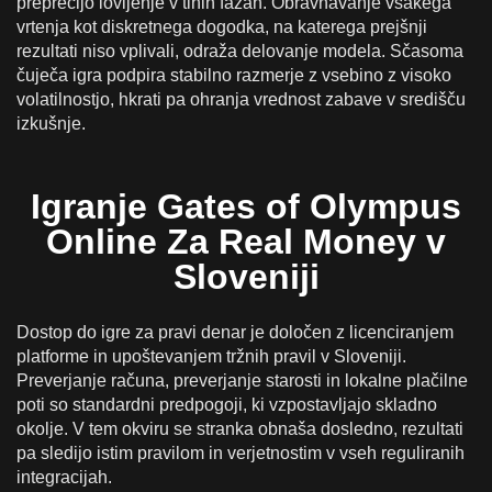
preprečijo lovljenje v tihih fazah. Obravnavanje vsakega
vrtenja kot diskretnega dogodka, na katerega prejšnji
rezultati niso vplivali, odraža delovanje modela. Sčasoma
čuječa igra podpira stabilno razmerje z vsebino z visoko
volatilnostjo, hkrati pa ohranja vrednost zabave v središču
izkušnje.
Igranje Gates of Olympus
Online Za Real Money v
Sloveniji
Dostop do igre za pravi denar je določen z licenciranjem
platforme in upoštevanjem tržnih pravil v Sloveniji.
Preverjanje računa, preverjanje starosti in lokalne plačilne
poti so standardni predpogoji, ki vzpostavljajo skladno
okolje. V tem okviru se stranka obnaša dosledno, rezultati
pa sledijo istim pravilom in verjetnostim v vseh reguliranih
integracijah.