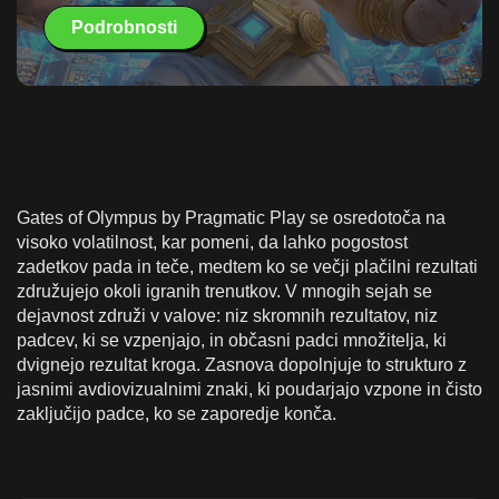
Podrobnosti
Gates of Olympus by Pragmatic Play se osredotoča na
visoko volatilnost, kar pomeni, da lahko pogostost
zadetkov pada in teče, medtem ko se večji plačilni rezultati
združujejo okoli igranih trenutkov. V mnogih sejah se
dejavnost združi v valove: niz skromnih rezultatov, niz
padcev, ki se vzpenjajo, in občasni padci množitelja, ki
dvignejo rezultat kroga. Zasnova dopolnjuje to strukturo z
jasnimi avdiovizualnimi znaki, ki poudarjajo vzpone in čisto
zaključijo padce, ko se zaporedje konča.