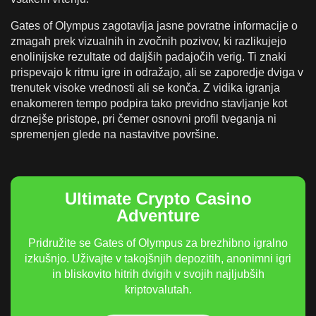
Gates of Olympus zagotavlja jasne povratne informacije o
zmagah prek vizualnih in zvočnih pozivov, ki razlikujejo
enolinijske rezultate od daljših padajočih verig. Ti znaki
prispevajo k ritmu igre in odražajo, ali se zaporedje dviga v
trenutek visoke vrednosti ali se konča. Z vidika igranja
enakomeren tempo podpira tako previdno stavljanje kot
drznejše pristope, pri čemer osnovni profil tveganja ni
spremenjen glede na nastavitve površine.
Ultimate Crypto Casino
Adventure
Pridružite se Gates of Olympus za brezhibno igralno
izkušnjo. Uživajte v takojšnjih depozitih, anonimni igri
in bliskovito hitrih dvigih v svojih najljubših
kriptovalutah.