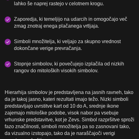
lahko še naprej rastejo v celotnem krogu.
Zaporedja, ki temeljijo na udarcih in omogočajo več
zmag znotraj enega plačanega vrtljaja.
Simboli množitelja, ki veljajo za skupno vrednost
dokončane verige prevračanja.
Stopnje simbolov, ki povečujejo izplačila od nizkih
rangov do mitoloških visokih simbolov.
Hierarhija simbolov je predstavljena na jasnih ravneh, tako
da je takoj jasno, kateri rezultati imajo težo. Nizki simboli
predstavljajo uvrstitve kart od 10 do A, srednje ikone
zajemajo mitološke podobe, visok nabor pa vsebuje
vrhunske predstavitve, kot je Zevs. Simbol razpršitve sproži
fazo značilnosti, simboli množitelja pa so zasnovani tako,
da vizualno izstopajo, tako da je naraščajoči verigi