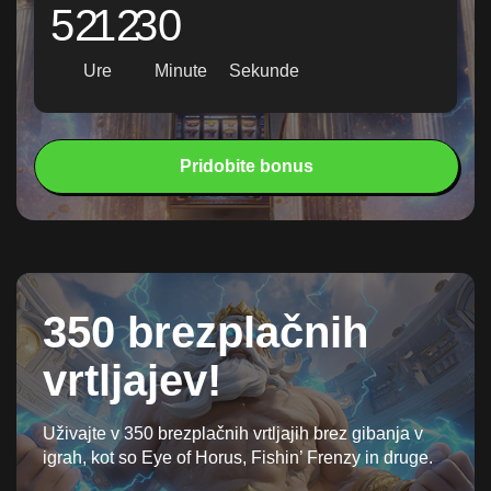
52
12
28
Ure
Minute
Sekunde
Pridobite bonus
350 brezplačnih
vrtljajev!
Uživajte v 350 brezplačnih vrtljajih brez gibanja v
igrah, kot so Eye of Horus, Fishin’ Frenzy in druge.