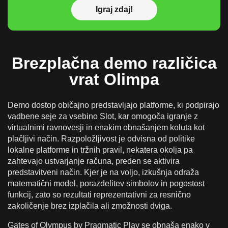
Igraj zdaj!
Brezplačna demo različica
vrat Olimpa
Demo dostop običajno predstavljajo platforme, ki podpirajo
vadbene seje za vsebino Slot, kar omogoča igranje z
virtualnimi ravnovesji in enakim obnašanjem koluta kot
plačljivi način. Razpoložljivost je odvisna od politike
lokalne platforme in tržnih pravil, nekatera okolja pa
zahtevajo ustvarjanje računa, preden se aktivira
predstavitveni način. Kjer je na voljo, izkušnja odraža
matematični model, porazdelitev simbolov in pogostost
funkcij, zato so rezultati reprezentativni za resnično
zakoličenje brez izplačila ali zmožnosti dviga.
Gates of Olympus by Pragmatic Play se obnaša enako v